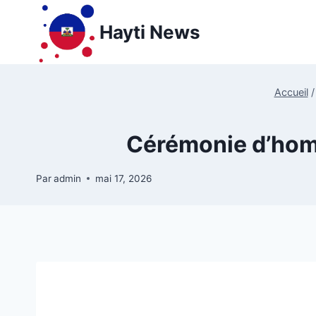
Aller
au
Hayti News
contenu
Accueil
/
Cérémonie d’homm
Par
admin
mai 17, 2026