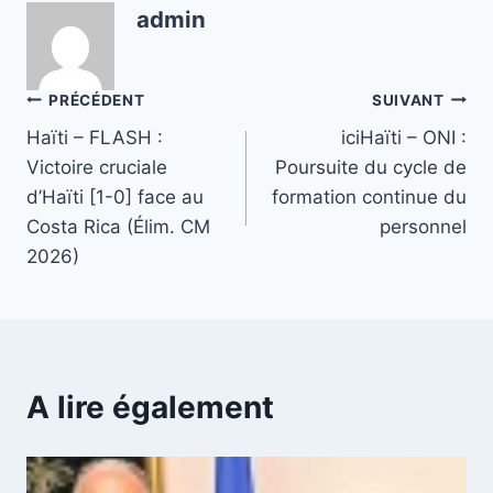
admin
Navigation
PRÉCÉDENT
SUIVANT
Haïti – FLASH :
iciHaïti – ONI :
de
Victoire cruciale
Poursuite du cycle de
l’article
d’Haïti [1-0] face au
formation continue du
Costa Rica (Élim. CM
personnel
2026)
A lire également