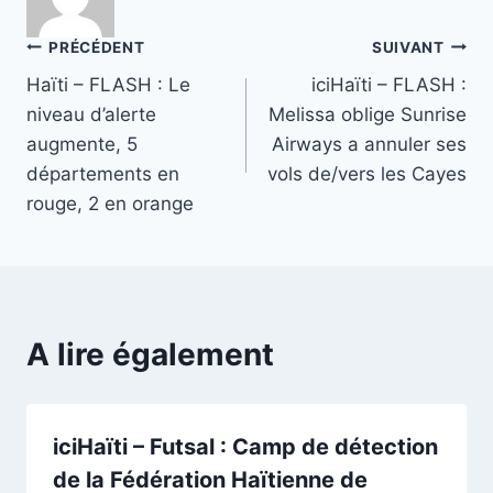
Navigation
PRÉCÉDENT
SUIVANT
Haïti – FLASH : Le
iciHaïti – FLASH :
de
niveau d’alerte
Melissa oblige Sunrise
l’article
augmente, 5
Airways a annuler ses
départements en
vols de/vers les Cayes
rouge, 2 en orange
A lire également
iciHaïti – Futsal : Camp de détection
de la Fédération Haïtienne de