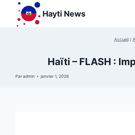
Aller
au
Hayti News
contenu
Accueil
/
A
Haïti – FLASH : Im
Par
admin
janvier 1, 2026