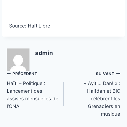
Source: HaïtiLibre
admin
Navigation
PRÉCÉDENT
SUIVANT
Haïti – Politique :
« Ayiti… Dan! » :
de
Lancement des
Halfdan et BIC
l’article
assises mensuelles de
célèbrent les
l’ONA
Grenadiers en
musique