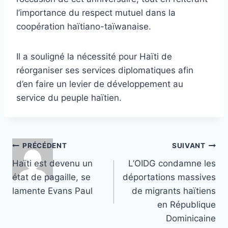
l’importance du respect mutuel dans la
coopération haïtiano-taïwanaise.
Il a souligné la nécessité pour Haïti de
réorganiser ses services diplomatiques afin
d’en faire un levier de développement au
service du peuple haïtien.
Navigation
PRÉCÉDENT
SUIVANT
Haïti est devenu un
L’OIDG condamne les
de
état de pagaille, se
déportations massives
l’article
lamente Evans Paul
de migrants haïtiens
en République
Dominicaine